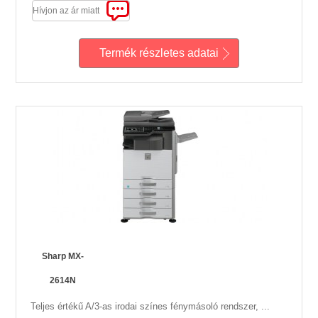
Hívjon az ár miatt
Termék részletes adatai
Sharp MX-
2614N
Teljes értékű A/3-as irodai színes fénymásoló rendszer, ...