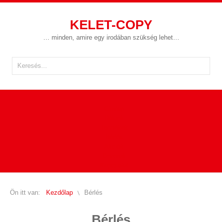
KELET-COPY
… minden, amire egy irodában szükség lehet…
Címlap
Rólunk
Termékek
Bérlés
Akciók
Driverek
Kapcsolat
Ön itt van:
Kezdőlap
Bérlés
Bérlés