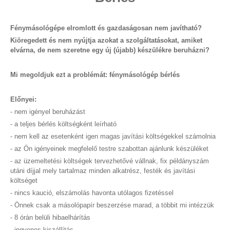
Fénymásológépe elromlott és gazdaságosan nem javítható?
Kiöregedett és nem nyújtja azokat a szolgáltatásokat, amiket
elvárna, de nem szeretne egy új (újabb) készülékre beruházni?
Mi megoldjuk ezt a problémát: fénymásológép bérlés
Előnyei:
- nem igényel beruházást
- a teljes bérlés költségként leírható
- nem kell az esetenként igen magas javítási költségekkel számolnia
- az Ön igényeinek megfelelő testre szabottan ajánlunk készüléket
- az üzemeltetési költségek tervezhetővé vállnak, fix példányszám
utáni díjjal mely tartalmaz minden alkatrész, festék és javítási
költséget
- nincs kaució, elszámolás havonta utólagos fizetéssel
- Önnek csak a másolópapír beszerzése marad, a többit mi intézzük
- 8 órán belüli hibaelhárítás
- ingyenes kiszállítás